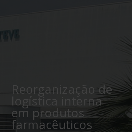
Reorganização de
logística interna
em produtos
farmacêuticos