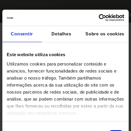
Consentir
Detalhes
Sobre os cookies
DOCTOR ESTEVE
Este website utiliza cookies
A empresa
farmacêutica
realiza uma
Utilizamos cookies para personalizar conteúdo e
profunda transformação de seu modelo
anúncios, fornecer funcionalidades de redes sociais e
logístico para enfrentar-se aos novos
analisar o nosso tráfego. Também partilhamos
informações acerca da sua utilização do site com os
requerimentos da demanda.
nossos parceiros de redes sociais, de publicidade e de
análise, que as podem combinar com outras informações
que lhes forneceu ou recolhidas por estes a partir da sua
utilização dos respetivos serviços.
Seleção