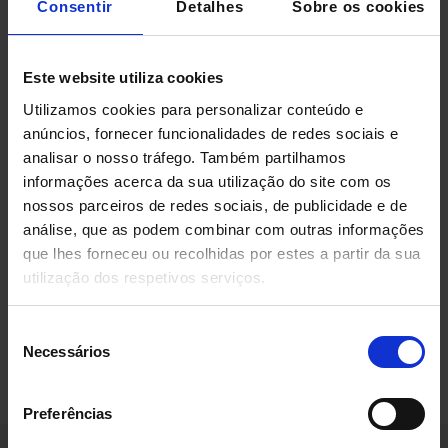
Consentir
Detalhes
Sobre os cookies
u·mind
, a suíte logística da ULMA permite controlar
os produtos armazenados, garantir a rastreabilidade
e ter visibilidade e informação em tempo real.
Este website utiliza cookies
Utilizamos cookies para personalizar conteúdo e
Graças à ULMA Handling Systems, o setor
anúncios, fornecer funcionalidades de redes sociais e
farmacêutico passou a contar com uma solução
analisar o nosso tráfego. Também partilhamos
automatizada de armazenamento
aliada à
informações acerca da sua utilização do site com os
tecnologia e
software
adequados às suas
nossos parceiros de redes sociais, de publicidade e de
necessidades específicas, otimizando os fluxos
análise, que as podem combinar com outras informações
que lhes forneceu ou recolhidas por estes a partir da sua
intralogísticos. A automação e padronização dos
utilização dos respetivos serviços.
processos garantem assim maior segurança em todas
as áreas.
Seleção
Necessários
de
consentimento
Preferências