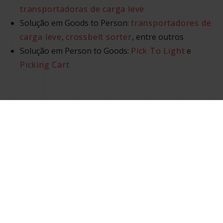
transportadoras de carga leve
Solução em Goods to Person:
transportadores de
carga leve
,
crossbelt sorter
, entre outros
Solução em Person to Goods:
Pick To Light
e
Picking Cart
Conheça alguns de nossos
casos de sucesso