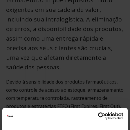
farmacêutico impõe requisitos muito
exigentes em sua cadeia de valor,
incluindo sua intralogística. A eliminação
de erros, a disponibilidade dos produtos,
assim como uma entrega rápida e
precisa aos seus clientes são cruciais,
uma vez que afetam diretamente a
saúde das pessoas.
Devido à sensibilidade dos produtos farmacêuticos,
como controle de acesso ao estoque, armazenamento
com temperatura controlada, rastreamento de
produtos e estratégias FEFO (First Expires, First Out),
otimizar os processos em toda a cadeia de valor é
fundamental.