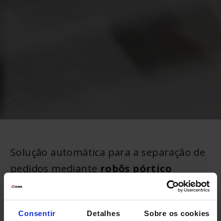
Solução automática para a separação de
pedidos mediante
robôs pórtico
O que é o OPR ou Sistema de Picking de
Pedidos?
Consentir
Detalhes
Sobre os cookies