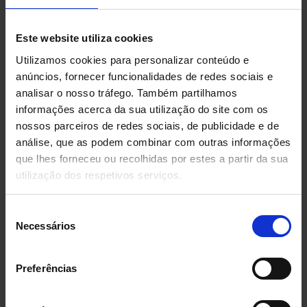
O que é um robô gantry ou de pórtico?
Quais são as características de um robô de
pórtico?
Este website utiliza cookies
Como funciona um robô gantry?
Utilizamos cookies para personalizar conteúdo e
Benefícios do uso de um robô de pórtico
anúncios, fornecer funcionalidades de redes sociais e
analisar o nosso tráfego. Também partilhamos
Para que é usado um robô de pórtico?
informações acerca da sua utilização do site com os
nossos parceiros de redes sociais, de publicidade e de
análise, que as podem combinar com outras informações
O que é o OPR ou Sistema de Picking
que lhes forneceu ou recolhidas por estes a partir da sua
utilização dos respetivos serviços.
de Pedidos?
Order Picking System
, trata-se de uma solução
Seleção
Necessários
de
logística que combina as funções de
consentimento
armazenamento automático
e
separação de
Preferências
pedidos automática
em uma única operação flexível,
garantindo que os produtos sejam transportados