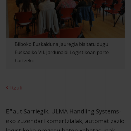
Bilboko Euskalduna Jauregia bisitatu dugu
Euskadiko VII. Jardunaldi Logistikoan parte
hartzeko
Itzuli
Eñaut Sarriegik, ULMA Handling Systems-
eko zuzendari komertzialak, automatizazio
logistikoko prozesu baten xehetasunak