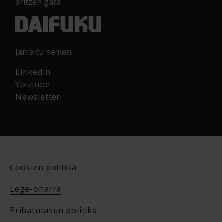
aritzen gara
Jarraitu hemen:
Linkedin
Youtube
Newsletter
Cookien politika
Lege-oharra
Pribatutasun politika