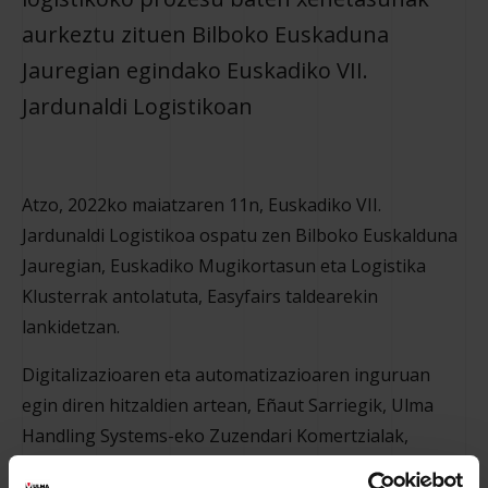
aurkeztu zituen Bilboko Euskaduna
Jauregian egindako Euskadiko VII.
Jardunaldi Logistikoan
Atzo, 2022ko maiatzaren 11n, Euskadiko VII.
Jardunaldi Logistikoa ospatu zen Bilboko Euskalduna
Jauregian, Euskadiko Mugikortasun eta Logistika
Klusterrak antolatuta, Easyfairs taldearekin
lankidetzan.
Digitalizazioaren eta automatizazioaren inguruan
egin diren hitzaldien artean, Eñaut Sarriegik, Ulma
Handling Systems-eko Zuzendari Komertzialak,
gradualtasunean oinarritutako automatizazio