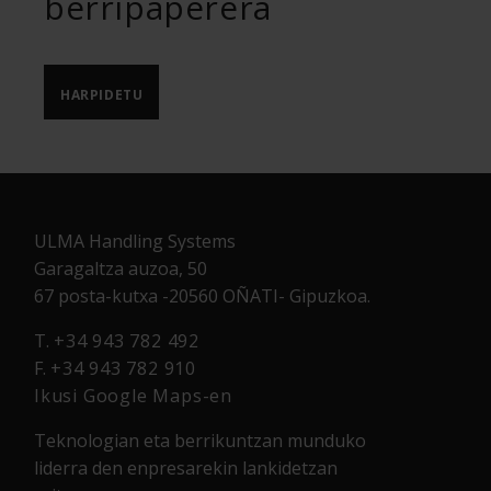
berripaperera
HARPIDETU
ULMA Handling Systems
Garagaltza auzoa, 50
67 posta-kutxa -20560 OÑATI- Gipuzkoa.
T.
+34 943 782 492
F.
+34 943 782 910
Ikusi Google Maps-en
Teknologian eta berrikuntzan munduko
liderra den enpresarekin lankidetzan