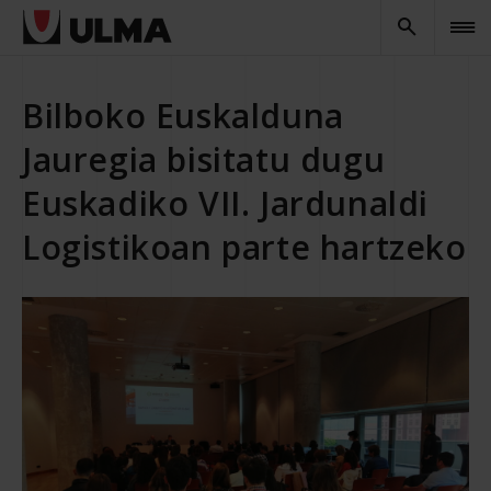
Bilboko Euskalduna
Jauregia bisitatu dugu
Euskadiko VII. Jardunaldi
Logistikoan parte hartzeko