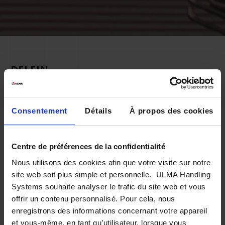
DELFIN
La compagnie espagnole, pionnière en
cuisson et ultra-congélation de fruits de
Consentement
Détails
À propos des cookies
mer, a confié à ULMA Handling Systems
la conception du système de préparation
Centre de préférences de la confidentialité
de commandes automatisée et
Nous utilisons des cookies afin que votre visite sur notre
site web soit plus simple et personnelle. ULMA Handling
d’entreposage automatique à
Systems souhaite analyser le trafic du site web et vous
température contrôlée (froid négatif).
offrir un contenu personnalisé. Pour cela, nous
enregistrons des informations concernant votre appareil
et vous-même, en tant qu’utilisateur, lorsque vous