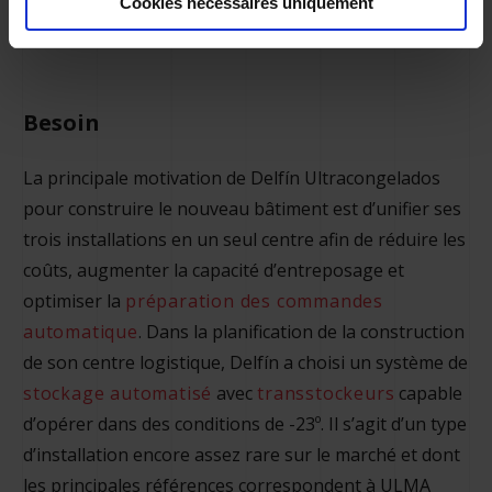
Cookies nécessaires uniquement
Directeur de Logistique
Besoin
La principale motivation de Delfín Ultracongelados
pour construire le nouveau bâtiment est d’unifier ses
trois installations en un seul centre afin de réduire les
coûts, augmenter la capacité d’entreposage et
optimiser la
préparation des commandes
automatique
. Dans la planification de la construction
de son centre logistique, Delfín a choisi un système de
stockage automatisé
avec
transstockeurs
capable
d’opérer dans des conditions de -23º. Il s’agit d’un type
d’installation encore assez rare sur le marché et dont
les principales références correspondent à ULMA