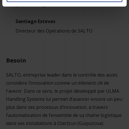
picking au minimum
Santiago Estevas
Directeur des Opérations de SALTO
Besoin
SALTO, entreprise leader dans le contrôle des accès
considère l’innovation comme un élément clé de
l'avenir. Dans ce sens, le projet développé par ULMA
Handling Systems lui permet d’avancer encore un peu
plus dans ses processus d’innovation, à travers
l’automatisation de l’ensemble de sa chaîne logistique
dans ses installations à Oiartzun (Guipúzcoa).