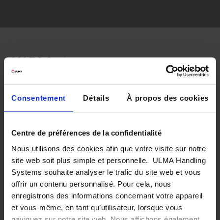
SALTO Systems
ULMA Handling Systems a conçu une
Consentement
Détails
À propos des cookies
solution intégrale d’entreposage
automatique et de préparation des
commandes pour
SALTO
, marque leader
Centre de préférences de la confidentialité
Nous utilisons des cookies afin que votre visite sur notre
dans le contrôle des accès
site web soit plus simple et personnelle. ULMA Handling
Systems souhaite analyser le trafic du site web et vous
offrir un contenu personnalisé. Pour cela, nous
enregistrons des informations concernant votre appareil
et vous-même, en tant qu’utilisateur, lorsque vous
naviguez sur notre site web. Nous affichons également