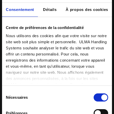
Consentement
Détails
À propos des cookies
Centre de préférences de la confidentialité
Nous utilisons des cookies afin que votre visite sur notre
site web soit plus simple et personnelle. ULMA Handling
Systems souhaite analyser le trafic du site web et vous
offrir un contenu personnalisé. Pour cela, nous
enregistrons des informations concernant votre appareil
et vous-même, en tant qu’utilisateur, lorsque vous
naviguez sur notre site web. Nous affichons également
des annonces personnalisées, à la fois sur les sites
A
singular
intralogistics
ULMA et sur d’autres sites de tiers. Pour changer vos
préférences ou annuler tous les cookies, sauf ceux étant
Sélection
engineering
fonctionnels et nécessaires, cliquez sur « Configurer
Nécessaires
du
mes préférences ».
En savoir plus
consentement
Préférences