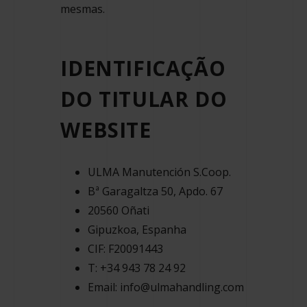
mesmas.
IDENTIFICAÇÃO
DO TITULAR DO
WEBSITE
ULMA Manutención S.Coop.
Bª Garagaltza 50, Apdo. 67
20560 Oñati
Gipuzkoa, Espanha
CIF: F20091443
T: +34 943 78 24 92
Email: info@ulmahandling.com