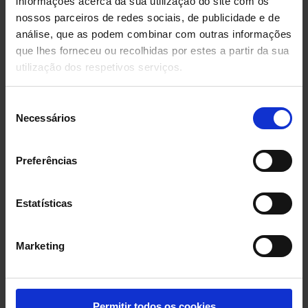
informações acerca da sua utilização do site com os
configurar o navegador de tal modo
nossos parceiros de redes sociais, de publicidade e de
que impeça a instalação destes
análise, que as podem combinar com outras informações
arquivos, no entanto, mas nesse
que lhes forneceu ou recolhidas por estes a partir da sua
caso é possível que não possa
utilização dos respetivos serviços.
utilizar todas as funcionalidades
que lhe oferece o Website.
Seleção
Necessários
de
Mais informações e possibilidade de
consentimento
alteração de configuração na seção
Preferências
Política de cookies
.
Estatísticas
RESPONSABILIDADE
Marketing
Os usuários que acessem o
presente Website, o farão em
Permitir todos os cookies