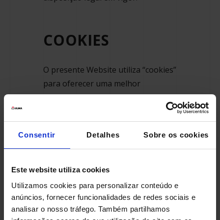
COOKIES
O presente Website utiliza “cookies”
para oferecer uma melhor
experiência ao usuário.
Você pode permitir, bloquear ou
eliminar os cookies instalados no
Consentir
Detalhes
Sobre os cookies
seu equipamento através da
configuração das opções do
Este website utiliza cookies
navegador que utilize no seu
Utilizamos cookies para personalizar conteúdo e
terminal ou dispositivo.
anúncios, fornecer funcionalidades de redes sociais e
O usuário tem a possibilidade de
analisar o nosso tráfego. Também partilhamos