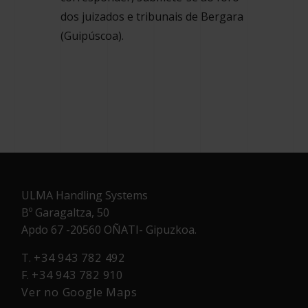
dos juizados e tribunais de Bergara
(Guipúscoa).
ULMA Handling Systems
Bº Garagaltza, 50
Apdo 67 -20560 OÑATI- Gipuzkoa.
T.
+34 943 782 492
F.
+34 943 782 910
Ver no Google Maps