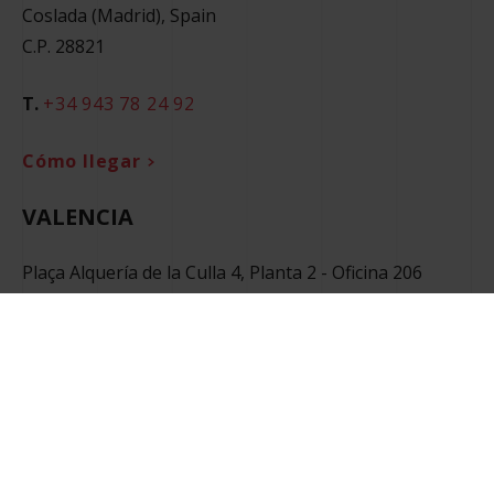
Coslada (Madrid), Spain
C.P. 28821
T.
+34 943 78 24 92
Cómo llegar
VALENCIA
Plaça Alquería de la Culla 4, Planta 2 - Oficina 206
Alfafar (Valencia), Spain
C.P. 46910
T.
+34 961 504 582
Cómo llegar