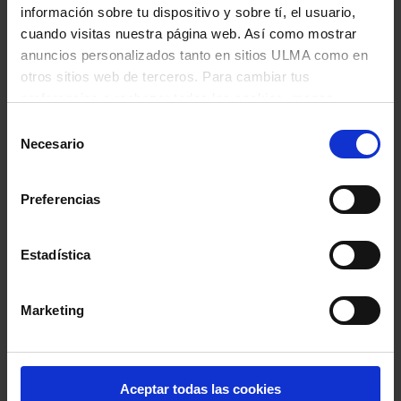
información sobre tu dispositivo y sobre tí, el usuario,
cuando visitas nuestra página web. Así como mostrar
anuncios personalizados tanto en sitios ULMA como en
Empresa
otros sitios web de terceros. Para cambiar tus
preferencias o rechazar todas las cookies, menos
aquellas funcionales que sean necesarias, haz clic en
Selección
"Configurar mi preferencia".
Más información
Necesario
de
consentimiento
Teléfono
Preferencias
Estadística
Email
Marketing
Aceptar todas las cookies