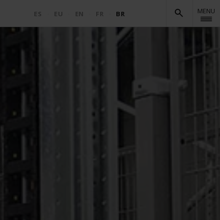
MENU
ES
EU
EN
FR
BR