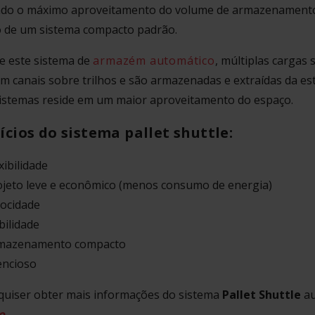
ndo o máximo aproveitamento do volume de armazenamento
o de um sistema compacto padrão.
e este sistema de
armazém automático
, múltiplas cargas
m canais sobre trilhos e são armazenadas e extraídas da es
sistemas reside em um maior aproveitamento do espaço.
ícios do sistema pallet shuttle:
xibilidade
ojeto leve e econômico (menos consumo de energia)
locidade
bilidade
mazenamento compacto
encioso
 quiser obter mais informações do sistema
Pallet Shuttle
au
o
.