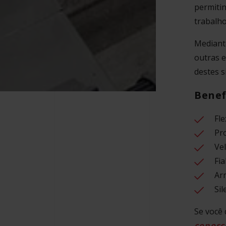
permiti
trabalh
Mediant
outras e
destes 
Benef
Fle
Pr
Ve
Fia
Ar
Sil
Se você
conosc