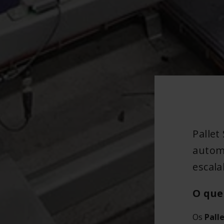
Pallet
autom
escala
O que
Os
Pall