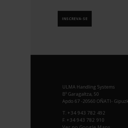
INSCREVA-SE
ULMA Handling Systems
Bº Garagaltza, 50
Apdo 67 -20560 OÑATI- Gipuz
T.
+34 943 782 492
F.
+34 943 782 910
Ver no Google Maps