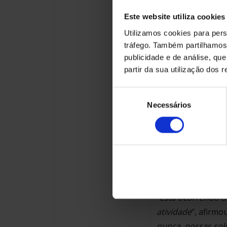
A ULMA Handli
Este website utiliza cookies
logística de g
Utilizamos cookies para pers
tráfego. Também partilhamos 
próximo dia 2
publicidade e de análise, q
partir da sua utilização dos 
Seleção
A ULMA Handling S
Necessários
de
logística de gr
consentimento
2017.
A colaboração da 
Chain do futuro“. 
empresas nesta no
“
Está ocorrendo u
atividade
“, afirmo
nunca, nossas solu