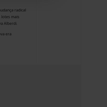
udança radical
 lotes mais
a Alberdi.
va era