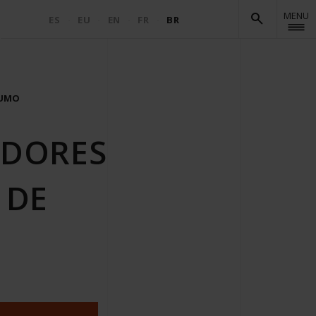
MENU
ES
EU
EN
FR
BR
SUMO
ADORES
 DE