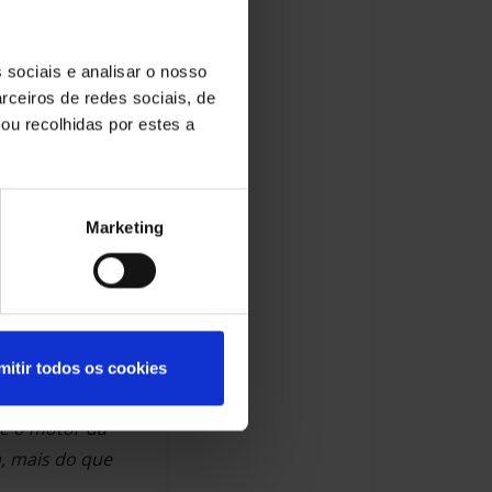
ncontro sobre
rá ocorrer no
 sociais e analisar o nosso
rceiros de redes sociais, de
ou recolhidas por estes a
ontro de
Marketing
 maio deste ano de
ventamos a Supply
ca apoiando as
mitir todos os cookies
 é o motor da
, mais do que