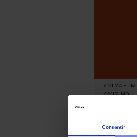
A ULMA É UM
CONSUMO
Voltar
Consentir