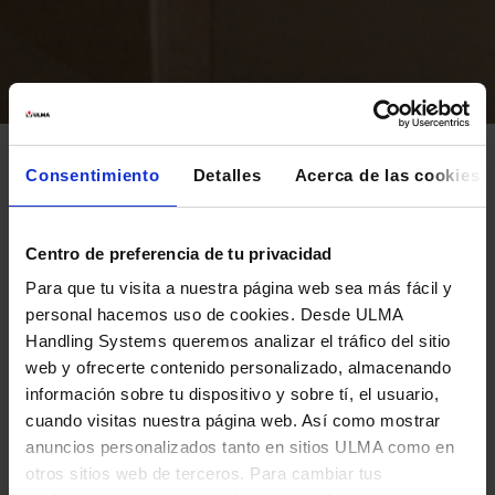
Consentimiento
Detalles
Acerca de las cookies
El sistema de clasificación automática Tilt
Tray Sorter permite una alta capacidad
Centro de preferencia de tu privacidad
de clasificación mediante bandejas de
Para que tu visita a nuestra página web sea más fácil y
gran deslizamiento que depositan el
personal hacemos uso de cookies. Desde ULMA
producto en la ubicación del destino
Handling Systems queremos analizar el tráfico del sitio
web y ofrecerte contenido personalizado, almacenando
información sobre tu dispositivo y sobre tí, el usuario,
¿Qué son los sistemas Tilt Tray
cuando visitas nuestra página web. Así como mostrar
Sorter?
anuncios personalizados tanto en sitios ULMA como en
otros sitios web de terceros. Para cambiar tus
Los elementos basculantes mecánicos del
Tilt Tray