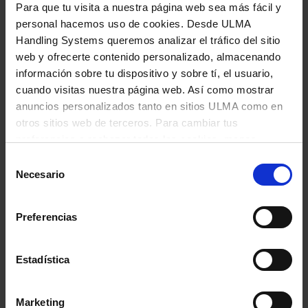
Para que tu visita a nuestra página web sea más fácil y
de alimentos
que a menudo provoca una mala
personal hacemos uso de cookies. Desde ULMA
gestión del inventario;
mejora la eficiencia
Handling Systems queremos analizar el tráfico del sitio
energética
al mantener el flujo de aire frío y
web y ofrecerte contenido personalizado, almacenando
minimizar las pérdidas; y ofrece una
mayor eficiencia
información sobre tu dispositivo y sobre tí, el usuario,
cuando visitas nuestra página web. Así como mostrar
que puede funcionar las 24 horas del día.
anuncios personalizados tanto en sitios ULMA como en
La automatización ayuda a conseguir una entrega
otros sitios web de terceros. Para cambiar tus
preferencias o rechazar todas las cookies, menos
eficiente al dar soporte a una serie de operaciones de
aquellas funcionales que sean necesarias, haz clic en
Selección
manipulación de materiales, como el
"Configurar mi preferencia".
Más información
Necesario
de
almacenamiento de reposición, la
consentimiento
despaletización, el almacenamiento de
Preferencias
agrupación, el paletizado (paletizado de cajas
mixtas) y el envío secuencial y agrupado
. El
resultado son cargas de palés secuenciadas
Estadística
automáticamente y dimensionadas de forma óptima
que reducen el volumen de transporte y agilizan las
Marketing