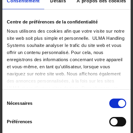
Consentement
Détails
À propos des cookies
Le Crossbelt Sorter permet le
tri
Centre de préférences de la confidentialité
automatique précis
, rapide et sûr de
Nous utilisons des cookies afin que votre visite sur notre
tout type de produit, indépendamment
site web soit plus simple et personnelle. ULMA Handling
de la forme et de la surface
Systems souhaite analyser le trafic du site web et vous
offrir un contenu personnalisé. Pour cela, nous
enregistrons des informations concernant votre appareil
Qu'est-ce qu'un système Crossbelt
et vous-même, en tant qu’utilisateur, lorsque vous
Avantages des systèmes Crossbelt Sorter
naviguez sur notre site web. Nous affichons également
des annonces personnalisées, à la fois sur les sites
Qu'est-ce qu'un système Crossbelt ?
ULMA et sur d’autres sites de tiers. Pour changer vos
préférences ou annuler tous les cookies, sauf ceux étant
La conception du système permet son adaptation à la
Sélection
fonctionnels et nécessaires, cliquez sur « Configurer
Nécessaires
vitesse d’alimentation et décharge des produits,
du
mes préférences ».
En savoir plus
consentement
garantissant une réponse optimale aux différentes
exigences de tri.
Préférences