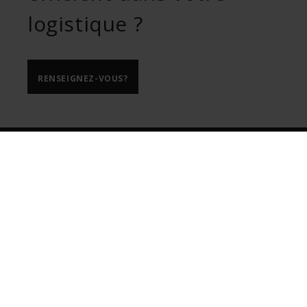
logistique ?
RENSEIGNEZ-VOUS?
ULMA Handling Systems
Bº Garagaltza, 50
Apdo 67 -20560 OÑATI- Gipuzkoa.
T.
+34 943 782 492
F.
+34 943 782 910
Voir sur Google Maps
Nous collaborons avec le leader mondial