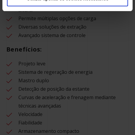
Projeto flexível. Permite elevar-se até a 40m de
altura.
Permite múltiplas opções de carga
Diversas soluções de extração
Avançado sistema de controle
Benefícios:
Projeto leve
Sistema de regeração de energia
Mastro duplo
Detecção de posição da estante
Curvas de aceleração e frenagem mediante
técnicas avançadas
Velocidade
Fiabilidade
Armazenamento compacto