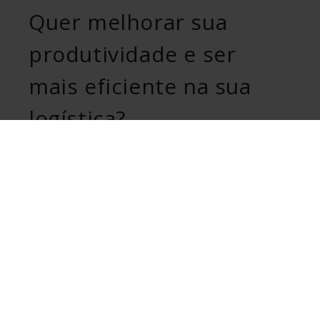
Quer melhorar sua
produtividade e ser
mais eficiente na sua
logística?
SOLICITE INFORMAÇÃO
ULMA Handling Systems
Bº Garagaltza, 50
Apdo 67 -20560 OÑATI- Gipuzkoa.