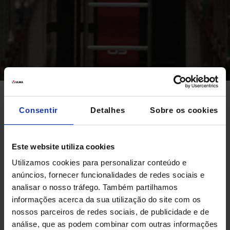
Consentir
Detalhes
Sobre os cookies
Nosso armazém automático Unit Load se
caracteriza por sua velocidade,
fiabilidade e versatilidade
Este website utiliza cookies
Utilizamos cookies para personalizar conteúdo e
O que é o transelevador de paletes
anúncios, fornecer funcionalidades de redes sociais e
analisar o nosso tráfego. Também partilhamos
Unit Load?
informações acerca da sua utilização do site com os
nossos parceiros de redes sociais, de publicidade e de
Os
transelevadores
Unit Load
são usados
análise, que as podem combinar com outras informações