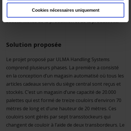
caractérisée par une croissance extraordinaire de
Cookies nécessaires uniquement
l’activité et par le besoin d’obtenir des améliorations
substantielles de la production et de la productivité.
Solution proposée
Le projet proposé par ULMA Handling Systems
comprend plusieurs phases. La première a consisté
en la conception d’un magasin automatisé où tous les
articles cadeaux servis du siège central sont reçus et
stockés. C’est un magasin d’une capacité de 20.000
palettes qui est formé de treize couloirs d’environ 70
mètres de long et d’une hauteur de 20 mètres. Ces
couloirs sont gérés par sept transstockeurs qui
changent de couloir à l’aide de deux transbordeurs. Le