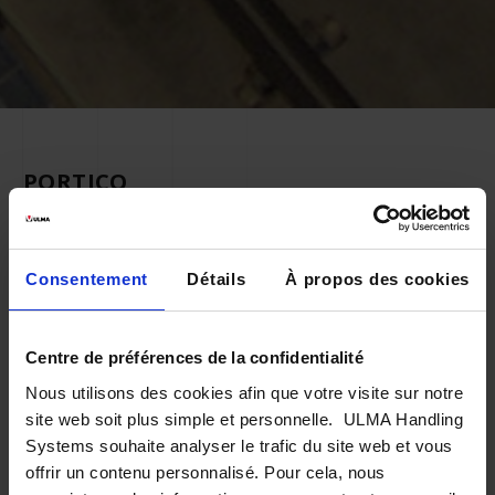
PORTICO
La compagnie a entrepris, avec
l’accompagnement d’ULMA Handling
Consentement
Détails
À propos des cookies
Systems, un processus d’innovation
logistique afin d’optimiser la distribution
Centre de préférences de la confidentialité
à son propre réseau de 100 magasins et
Nous utilisons des cookies afin que votre visite sur notre
à 6.000 clients dans différents pays.
site web soit plus simple et personnelle. ULMA Handling
Systems souhaite analyser le trafic du site web et vous
offrir un contenu personnalisé. Pour cela, nous