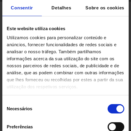
Consentir
Detalhes
Sobre os cookies
Redução considerável de erros, maior
Este website utiliza cookies
produtividade e eficiência em relação aos
Utilizamos cookies para personalizar conteúdo e
sistemas convencionais.
anúncios, fornecer funcionalidades de redes sociais e
analisar o nosso tráfego. Também partilhamos
O que é um armazém vertical automatizado?
informações acerca da sua utilização do site com os
Características dos sistemas de
nossos parceiros de redes sociais, de publicidade e de
armazenamento vertical
análise, que as podem combinar com outras informações
Vantagens de um armazém vertical
que lhes forneceu ou recolhidas por estes a partir da sua
utilização dos respetivos serviços.
O que é um armazém vertical
automatizado?
Seleção
Necessários
de
Os sistemas de armazenamento verticais apresentam
consentimento
a mercadoria ao operador possibilitando
Preferências