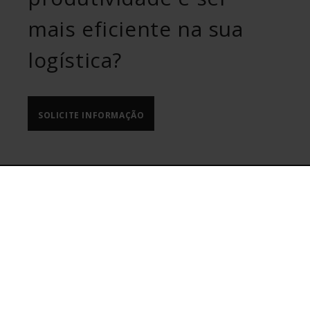
mais eficiente na sua
logística?
SOLICITE INFORMAÇÃO
ULMA Handling Systems
Bº Garagaltza, 50
Apdo 67 -20560 OÑATI- Gipuzkoa.
T.
+34 943 782 492
F.
+34 943 782 910
Ver no Google Maps