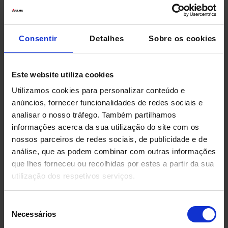
sistemas sincronizados...
Se você quiser obter mais informações de sistemas de
Consentir
Detalhes
Sobre os cookies
armazenagem, entre em
contato conosco
.
O que são Sistemas de Armazenagem
Este website utiliza cookies
/ Recuperação Automática?
Utilizamos cookies para personalizar conteúdo e
anúncios, fornecer funcionalidades de redes sociais e
SRM (Storage and Retrieve Machines) e SRS (Storage
analisar o nosso tráfego. Também partilhamos
and Retrieve Shuttles) são equipamentos controlados
informações acerca da sua utilização do site com os
por computador que formam os sistemas AS/RS,
nossos parceiros de redes sociais, de publicidade e de
Automatic Storage / Retrieval Systems ou sistemas de
análise, que as podem combinar com outras informações
que lhes forneceu ou recolhidas por estes a partir da sua
armazenagem / recuperação automática.
utilização dos respetivos serviços.
A função dos SRMs (transelevadores) e SRS
(lançadeiras) é armazenar e recuperar cargas
Seleção
Necessários
de
automaticamente dentro de um armazém. Seja na