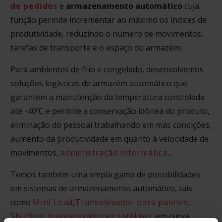
de pedidos
e
armazenamento automático
cuja
função permite incrementar ao máximo os índices de
produtividade, reduzindo o número de movimentos,
tarefas de transporte e o espaço do armazém.
Para ambientes de frio e congelado, desenvolvemos
soluções logísticas de armazém automático
que
garantem a manutenção da temperatura controlada
até -40ºC e permite a conservação idônea do produto,
eliminação do pessoal trabalhando em más condições,
aumento da produtividade em quanto à velocidade de
movimentos,
administração informática
...
Temos também uma ampla gama de possibilidades
em sistemas de armazenamento automático, tais
como
Mini Load
,
Transelevador para paletes
,
Shuttles
,
transelevadores satélites
, em curva,