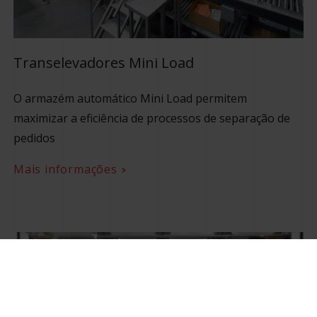
Transelevadores Mini Load
O armazém automático Mini Load permitem
maximizar a eficiência de processos de separação de
pedidos
Mais informações