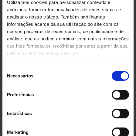
Utilizamos cookies para personalizar conteúdo e
transferências/hora
anúncios, fornecer funcionalidades de redes sociais e
analisar o nosso tráfego. Também partilhamos
O que são sistemas STV?
informações acerca da sua utilização do site com os
Características
nossos parceiros de redes sociais, de publicidade e de
Benefícios do sorting transfer vehicle (STV)
análise, que as podem combinar com outras informações
que lhes forneceu ou recolhidas por estes a partir da sua
O que são sistemas STV?
utilização dos respetivos serviços.
Estes
sistemas inteligentes de transporte
Seleção
incrementam notavelmente a produtividade,
Necessários
de
mantendo a cadência e fluxos necessários nos
consentimento
processos que vão desde a produção até a separação
Preferências
de pedidos. Estes sistemas se caracterizam por sua
capacidade de classificação e recolha para múltiplas
Estatísticas
estações.
Características
Marketing