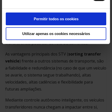
O movimento do sistema inteligente de transporte,
STV (sorting transfer vehicle), é feito sobre trilhos de
Permitir todos os cookies
alumínio que podem ser em forma de loop ou em
linha reta e possui uma capacidade de movimento de
Utilizar apenas os cookies necessários
até 800 transferências por hora. O mecanismo de
transferência pode ser de rolo ou correntes.
As vantagens principais dos STV (
sorting transfer
vehicle
) frente a outros sistemas de transporte, são
a fiabilidade e redundância (no caso de que um veículo
se avarie, o sistema segue trabalhando), altas
velocidades, altas cadências e flexibilidade para
futuras ampliações.
Mediante controle autônomo inteligente, os veículos
transferidores nunca chegam a impactar entre si,