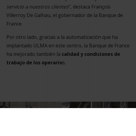
servicio a nuestros clientes
“, destaca François
Villerroy De Galhau, el gobernador de la Banque de
France.
Por otro lado, gracias a la automatización que ha
implantado ULMA en este centro, la Banque de France
ha mejorado también la
calidad y condiciones de
trabajo de los operario
s.