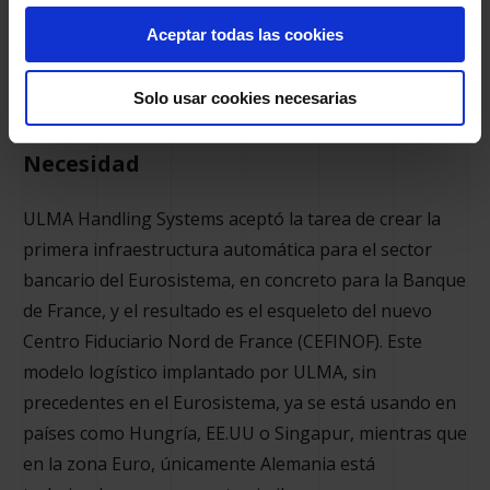
François Villerroy De Galhau
Aceptar todas las cookies
Gobernador de la Banque de France
Solo usar cookies necesarias
Necesidad
ULMA Handling Systems aceptó la tarea de crear la
primera infraestructura automática para el sector
bancario del Eurosistema, en concreto para la Banque
de France, y el resultado es el esqueleto del nuevo
Centro Fiduciario Nord de France (CEFINOF). Este
modelo logístico implantado por ULMA, sin
precedentes en el Eurosistema, ya se está usando en
países como Hungría, EE.UU o Singapur, mientras que
en la zona Euro, únicamente Alemania está