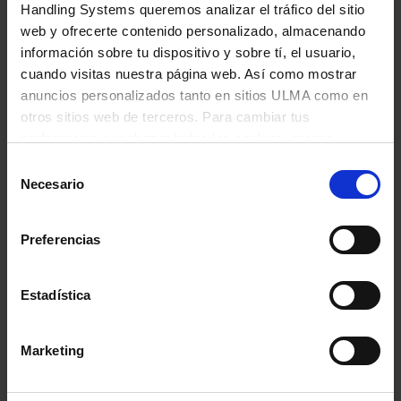
Handling Systems queremos analizar el tráfico del sitio
web y ofrecerte contenido personalizado, almacenando
información sobre tu dispositivo y sobre tí, el usuario,
El CEFINOF aúna lo
cuando visitas nuestra página web. Así como mostrar
anuncios personalizados tanto en sitios ULMA como en
mejor de la seguridad
otros sitios web de terceros. Para cambiar tus
preferencias o rechazar todas las cookies, menos
con lo mejor de la
aquellas funcionales que sean necesarias, haz clic en
Selección
logística. Este es el
"Configurar mi preferencia".
Más información
Necesario
de
consentimiento
mayor triunfo, haber
Preferencias
conseguido innovar
Estadística
gracias a un sistema
muy sofisticado
Marketing