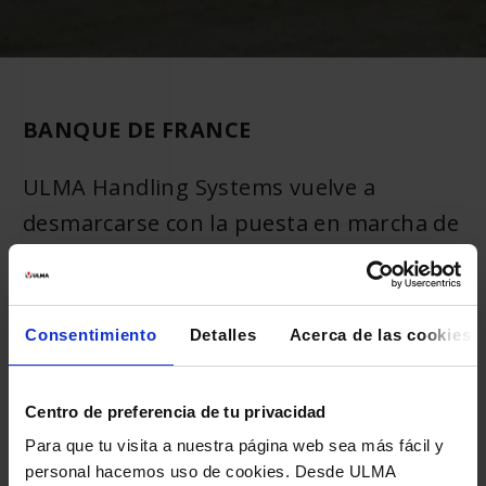
BANQUE DE FRANCE
ULMA Handling Systems vuelve a
desmarcarse con la puesta en marcha de
un proyecto logístico innovador,
liderando una vez más el mercado
tecnológico en un reto único en la zona
Consentimiento
Detalles
Acerca de las cookies
Euro.
Centro de preferencia de tu privacidad
Para que tu visita a nuestra página web sea más fácil y
personal hacemos uso de cookies. Desde ULMA