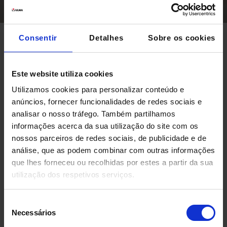
Consentir
Detalhes
Sobre os cookies
CRS Cordillera
Este website utiliza cookies
O centro hospitalar CRS Cordillera do
Utilizamos cookies para personalizar conteúdo e
Chile conta com um sistema
anúncios, fornecer funcionalidades de redes sociais e
analisar o nosso tráfego. Também partilhamos
automatizado de preparação e
informações acerca da sua utilização do site com os
dispensação de medicamentos de última
nossos parceiros de redes sociais, de publicidade e de
geração.
análise, que as podem combinar com outras informações
que lhes forneceu ou recolhidas por estes a partir da sua
utilização dos respetivos serviços.
Seleção
Necessários
de
consentimento