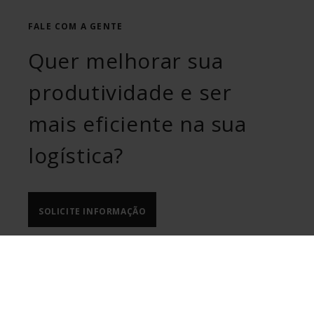
FALE COM A GENTE
Quer melhorar sua
produtividade e ser
mais eficiente na sua
logística?
SOLICITE INFORMAÇÃO
ULMA Handling Systems