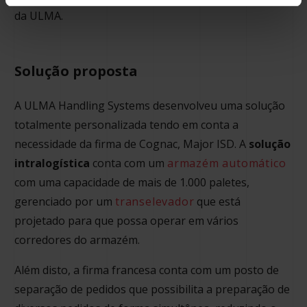
da ULMA.
Solução proposta
A ULMA Handling Systems desenvolveu uma solução
totalmente personalizada tendo em conta a
necessidade da firma de Cognac, Major ISD. A
solução
intralogística
conta com um
armazém automático
com uma capacidade de mais de 1.000 paletes,
gerenciado por um
transelevador
que está
projetado para que possa operar em vários
corredores do armazém.
Além disto, a firma francesa conta com um posto de
separação de pedidos que possibilita a preparação de