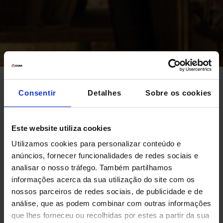
Consentir
Detalhes
Sobre os cookies
MAJOR ISD
A empresa distribuidora de destilados
Este website utiliza cookies
MAJOR ISD (distribuidor exclusivo na
Utilizamos cookies para personalizar conteúdo e
anúncios, fornecer funcionalidades de redes sociais e
França do licor JÄGERMEISTER e de
analisar o nosso tráfego. Também partilhamos
outros destilados e bebidas não
informações acerca da sua utilização do site com os
alcoólicas), conta hoje com uma solução
nossos parceiros de redes sociais, de publicidade e de
análise, que as podem combinar com outras informações
integral de intralogística em suas
que lhes forneceu ou recolhidas por estes a partir da sua