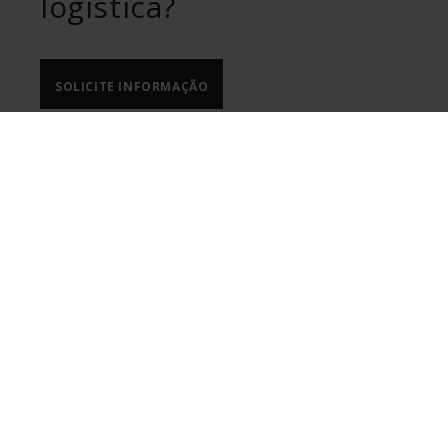
logística?
SOLICITE INFORMAÇÃO
ULMA Handling Systems
Bº Garagaltza, 50
Apdo 67 -20560 OÑATI- Gipuzkoa.
T.
+34 943 782 492
F.
+34 943 782 910
Ver no Google Maps
Colaboramos com o líder mundial em
tecnologia e inovação