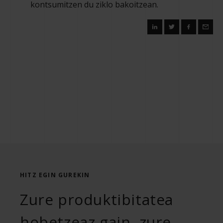
kontsumitzen du ziklo bakoitzean.
HITZ EGIN GUREKIN
Zure produktibitatea
hobetzeaz gain, zure