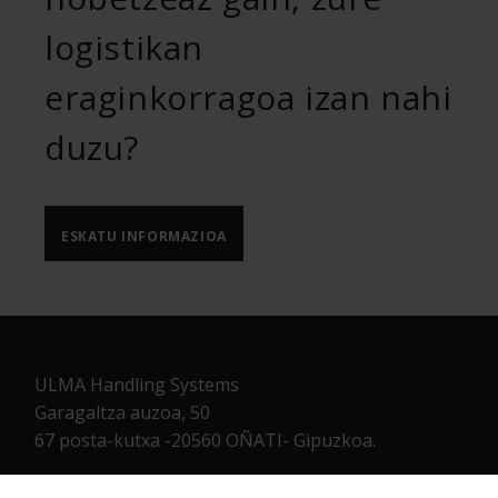
logistikan
eraginkorragoa izan nahi
duzu?
ESKATU INFORMAZIOA
ULMA Handling Systems
Garagaltza auzoa, 50
67 posta-kutxa -20560 OÑATI- Gipuzkoa.
T.
+34 943 782 492