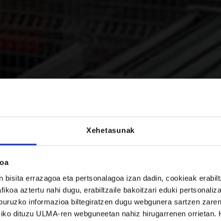
prestatzeko soluzioa
Xehetasunak
roa
bisita errazagoa eta pertsonalagoa izan dadin, cookieak erabil
oa aztertu nahi dugu, erabiltzaile bakoitzari eduki pertsonaliza
i buruzko informazioa biltegiratzen dugu webgunera sartzen zaren
kusiko dituzu ULMA-ren webguneetan nahiz hirugarrenen orrietan