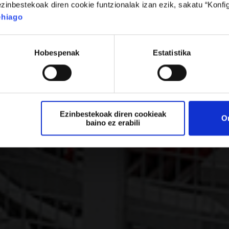
zinbestekoak diren cookie funtzionalak izan ezik, sakatu “Konfig
ehiago
Hobespenak
Estatistika
Ezinbestekoak diren cookieak
O
baino ez erabili