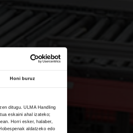
k
Honi buruz
tzen ditugu. ULMA Handling
tua eskaini ahal izateko;
ean. Horri esker, halaber,
. Hobespenak aldatzeko edo