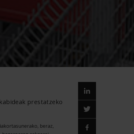
skabideak prestatzeko
hiakortasunerako, beraz,