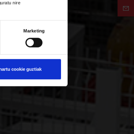
uratu nire
Marketing
nartu cookie guztiak