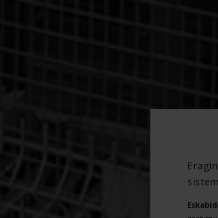
Eragin
siste
Eskabid