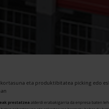
kortasuna eta produktibitatea picking edo e
man
eak prestatzea
alderdi erabakigarria da enpresa baten le