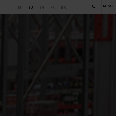
MENUA
ES
EU
EN
FR
BR