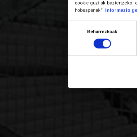
cookie guztiak baztertzeko, e
hobespenak”.
Informazio g
Baimena
Beharrezkoak
hautatzea