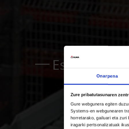
Eskabideak 
Onarpena
Zure pribatutasunaren zent
Gure webgunera egiten duzun 
Systems-en webgunearen trafik
horretarako, gailuari eta zur
iragarki pertsonalizatuak i