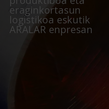
produktiboa eta
eraginkortasun
logistikoa eskutik
ARALAR enpresan