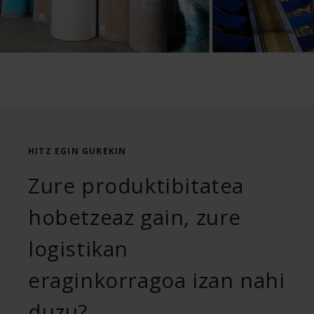
HITZ EGIN GUREKIN
Zure produktibitatea
hobetzeaz gain, zure
logistikan
eraginkorragoa izan nahi
duzu?