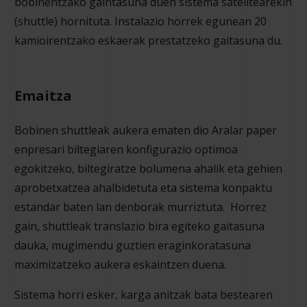
bobinentzako gaintasuna duen sistema satelitearekin
(shuttle) hornituta. Instalazio horrek egunean 20
kamioirentzako eskaerak prestatzeko gaitasuna du.
Emaitza
Bobinen shuttleak aukera ematen dio Aralar paper
enpresari biltegiaren konfigurazio optimoa
egokitzeko, biltegiratze bolumena ahalik eta gehien
aprobetxatzea ahalbidetuta eta sistema konpaktu
estandar baten lan denborak murriztuta. Horrez
gain, shuttleak translazio bira egiteko gaitasuna
dauka, mugimendu guztien eraginkoratasuna
maximizatzeko aukera eskaintzen duena.
Sistema horri esker, karga anitzak bata bestearen