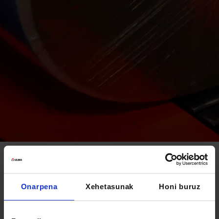
ARALAR
Onarpena
Xehetasunak
Honi buruz
Proiektu baten berezitasuna ez da
tonatan pisatzen, baina zalantzarik