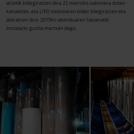
atzetik biltegiratzen dira 22 metroko sakonera duten
kanaletan, eta LIFO sistemaren bidez bilegiratzen eta
ateratzen dira. 2019ko abenduaren hasieratik
instalazio guztia martxan dago.