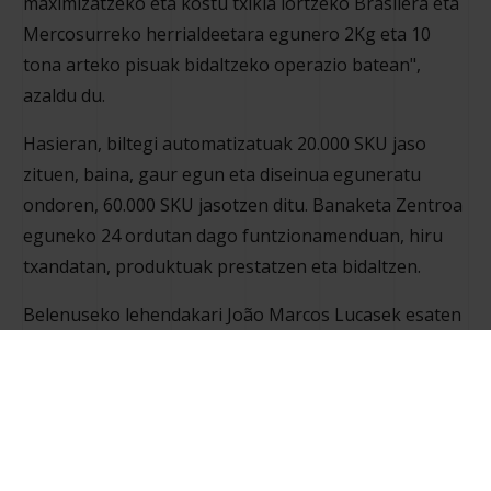
maximizatzeko eta kostu txikia lortzeko Brasilera eta
Mercosurreko herrialdeetara egunero 2Kg eta 10
tona arteko pisuak bidaltzeko operazio batean",
azaldu du.
Hasieran, biltegi automatizatuak 20.000 SKU jaso
zituen, baina, gaur egun eta diseinua eguneratu
ondoren, 60.000 SKU jasotzen ditu. Banaketa Zentroa
eguneko 24 ordutan dago funtzionamenduan, hiru
txandatan, produktuak prestatzen eta bidaltzen.
Belenuseko lehendakari João Marcos Lucasek esaten
du biltegi automatiko hori gabe ezinezkoa
litzatekeela sistemaren efizientziari eustea.
Automatizatuta ez dagoen biltegi batek berez dituen
zailtasunen artean daude, batetik, stock horizontalak
okupatzen duen leku handia, 60.000 SKUko stock