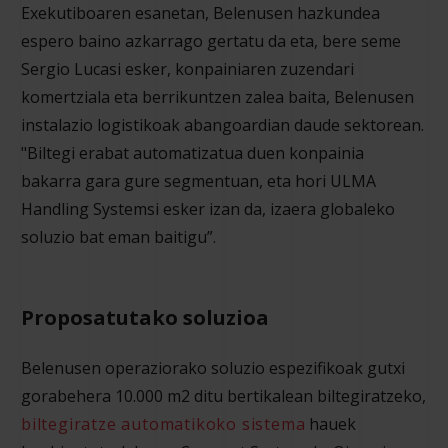
Exekutiboaren esanetan, Belenusen hazkundea
espero baino azkarrago gertatu da eta, bere seme
Sergio Lucasi esker, konpainiaren zuzendari
komertziala eta berrikuntzen zalea baita, Belenusen
instalazio logistikoak abangoardian daude sektorean.
"Biltegi erabat automatizatua duen konpainia
bakarra gara gure segmentuan, eta hori ULMA
Handling Systemsi esker izan da, izaera globaleko
soluzio bat eman baitigu”.
Proposatutako soluzioa
Belenusen operaziorako soluzio espezifikoak gutxi
gorabehera 10.000 m2 ditu bertikalean biltegiratzeko,
biltegiratze automatikoko sistema
hauek