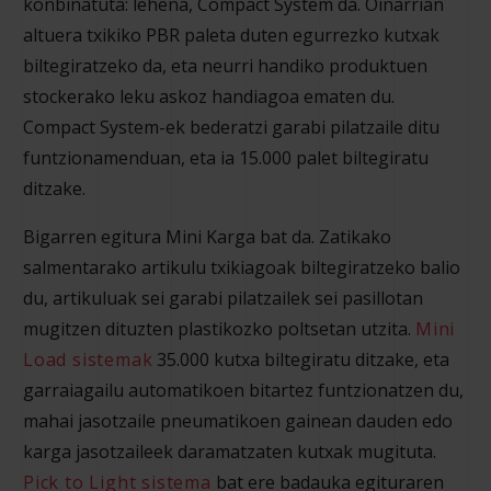
konbinatuta: lehena, Compact System da. Oinarrian
altuera txikiko PBR paleta duten egurrezko kutxak
biltegiratzeko da, eta neurri handiko produktuen
stockerako leku askoz handiagoa ematen du.
Compact System-ek bederatzi garabi pilatzaile ditu
funtzionamenduan, eta ia 15.000 palet biltegiratu
ditzake.
Bigarren egitura Mini Karga bat da. Zatikako
salmentarako artikulu txikiagoak biltegiratzeko balio
du, artikuluak sei garabi pilatzailek sei pasillotan
mugitzen dituzten plastikozko poltsetan utzita.
Mini
Load sistemak
35.000 kutxa biltegiratu ditzake, eta
garraiagailu automatikoen bitartez funtzionatzen du,
mahai jasotzaile pneumatikoen gainean dauden edo
karga jasotzaileek daramatzaten kutxak mugituta.
Pick to Light sistema
bat ere badauka egituraren