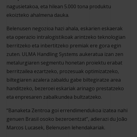
nagusietakoa, eta hilean 5.000 tona produktu
ekoizteko ahalmena dauka.
Belenusen negozioa hazi ahala, eskarien eskaerak
eta operazio intralogistikoak arintzeko teknologian
berritzeko eta inbertitzeko premiak ere gora egin
zuten. ULMA Handling Systems aukeratua izan zen
metalurgiaren segmentu honetan proiektu erabat
berritzailea ezartzeko, prozesuak optimizatzeko,
biltegiaren azalera zabaldu gabe biltegiratze area
handitzeko, bezeroei eskariak arinago prestatzeko
eta enpresaren zabalkundea bultzatzeko.
“Banaketa Zentroa goi errendimendukoa izatea nahi
genuen Brasil osoko bezeroentzat”, adierazi du João
Marcos Lucasek, Belenusen lehendakariak.