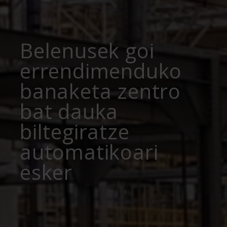
Belenusek goi
errendimenduko
banaketa zentro
bat dauka
biltegiratze
automatikoari
esker