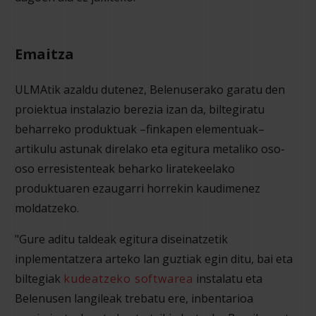
Emaitza
ULMAtik azaldu dutenez, Belenuserako garatu den
proiektua instalazio berezia izan da, biltegiratu
beharreko produktuak –finkapen elementuak–
artikulu astunak direlako eta egitura metaliko oso-
oso erresistenteak beharko liratekeelako
produktuaren ezaugarri horrekin kaudimenez
moldatzeko.
"Gure aditu taldeak egitura diseinatzetik
inplementatzera arteko lan guztiak egin ditu, bai eta
biltegiak
kudeatzeko softwarea
instalatu eta
Belenusen langileak trebatu ere, inbentarioa