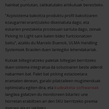
hainbat puntutan, zatikatutako artikuluak bereizteko.
"Azpisistema bakoitza produktu profil bakoitzaren
ezaugarriei erantzuteko diseinatuta dago, eta
eskarien prestaketa prozesuan sartuta dago, zeinak
Picking to Light sare baten bidez funtzionatzen
baitu", azaldu du Marcelo Buenok, ULMA Handling
Systemsek Brasilen duen lantegiko lehendakariak.
Kutxak biltegiratzeko paletak biltegian berritzeko
duen sistema integratua da soluzioaren beste alderdi
nabarmen bat. Palet bat picking estazioetara
eramaten denean, garabi pilatzaileen mugimenduak
optimizatu egiten dira, eta
kudeaketa softwareak
langilea gidatzen du monitoreen bitartez une
horretan erabiltzen ari den SKU berritzeko premia
dagoen ala ez jakiteko.