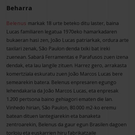
Beharra
Belenus
markak 18 urte beteko ditu laster, baina
Lucas familiaren legatua 1970eko hamarkadaren
bukaeran hasi zen, João Lucas patriarkak, ordura arte
taxilari zenak, São Paulon denda txiki bat ireki
zuenean. Sabará Ferramentas e Parafusos zuen izena
dendak, eta lau langile zituen. Harrez gero, arrakasta
komertziala eskuratu zuen João Marcos Lucas bere
semearekin batera. Belenus enpresaren egungo
lehendakaria da João Marcos Lucas, eta enpresak
1.200 pertsona baino gehiagori ematen die lan.
Vinhedo hirian, São Paulon, 80.000 m2-ko eremu
batean dituen lantegiarekin eta banaketa
zentroarekin, Belenus da gaur egun Brasilen dagoen
torloju eta euskarrien hiru fabrikatzaile