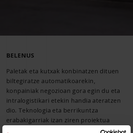
BELENUS
Paletak eta kutxak konbinatzen dituen
biltegiratze automatikoarekin,
konpainiak negozioan gora egin du eta
intralogistikari etekin handia ateratzen
dio. Teknologia eta berrikuntza
erabakigarriak izan ziren proiektua
aukeratzeko.