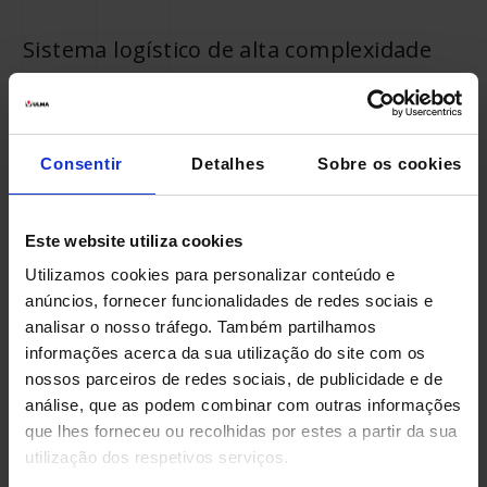
Sistema logístico de alta complexidade
para armazenagem e separação de
pedidos a baixas temperaturas será
entregue em meados de 2017.
Consentir
Detalhes
Sobre os cookies
Este website utiliza cookies
Utilizamos cookies para personalizar conteúdo e
anúncios, fornecer funcionalidades de redes sociais e
analisar o nosso tráfego. Também partilhamos
Como não poderia deixar
informações acerca da sua utilização do site com os
nossos parceiros de redes sociais, de publicidade e de
de ser, em nosso
análise, que as podem combinar com outras informações
que lhes forneceu ou recolhidas por estes a partir da sua
planejamento
utilização dos respetivos serviços.