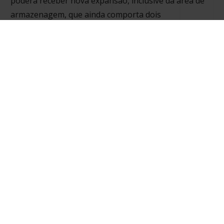
poderá receber nova expansão, inclusive da área de
armazenagem, que ainda comporta dois
transelevadores
extras.
FALE COM A GENTE
Quer melhorar sua
produtividade e ser