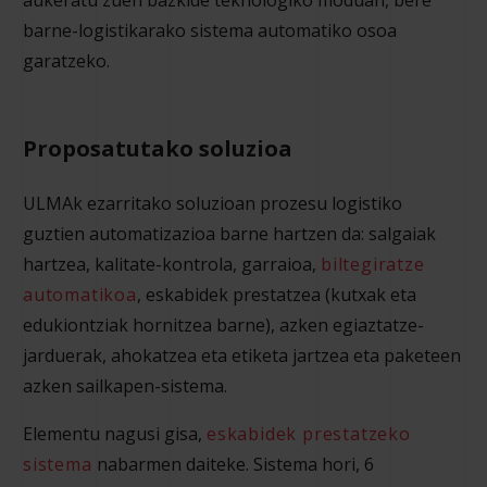
aukeratu zuen bazkide teknologiko moduan, bere
barne-logistikarako sistema automatiko osoa
garatzeko.
Proposatutako soluzioa
ULMAk ezarritako soluzioan prozesu logistiko
guztien automatizazioa barne hartzen da: salgaiak
hartzea, kalitate-kontrola, garraioa,
biltegiratze
automatikoa
, eskabidek prestatzea (kutxak eta
edukiontziak hornitzea barne), azken egiaztatze-
jarduerak, ahokatzea eta etiketa jartzea eta paketeen
azken sailkapen-sistema.
Elementu nagusi gisa,
eskabidek prestatzeko
sistema
nabarmen daiteke. Sistema hori, 6