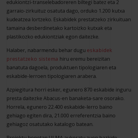
edukiontzi-transelebadoreren biltegi batez eta 2
garraio-zirkuituz osatuta dago, orduko 1.200 kutxa
kudeatzea lortzeko. Eskabidek prestatzeko zirkuituan
tamaina desberdinetako kartoizko kutxak eta
plastikozko edukiontziak egon daitezke.
Halaber, nabarmendu behar dugu
eskabidek
prestatzeko sistema
hiru eremu bereizitan
banatuta dagoela, produktuen tipologiaren eta
eskabide-lerroen tipologiaren arabera.
Azpiegitura horri esker, egunero 870 eskabide inguru
presta daitezke Abacus-en banaketa-sare osorako.
Horrela, egunero 22.400 eskabide-lerro baino
gehiago egiten dira, 21.000 erreferentzia baino
gehiagoz osatutako katalogo batean.
Proiektu honetan ULMA aukeratu zuen bazkide