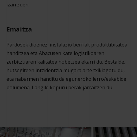
izan zuen.
Emaitza
Pardosek dioenez, instalazio berriak produktibitatea
handitzea eta Abacusen kate logistikoaren
zerbitzuaren kalitatea hobetzea ekarri du. Bestalde,
hutsegiteen intzidentzia mugara arte txikiagotu du,
eta nabarmen handitu da eguneroko lerro/eskabide
bolumena. Langile kopuru berak jarraitzen du.