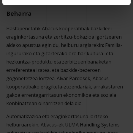
Beharra
Hastapenetatik Abacus kooperatibak bazkideei
eraginkortasuna eta zerbitzu-bokazioa igortzearen
aldeko apustua egin du, helburu argiarekin: Familia-
ingururako eta gizarterako oro har kultura- eta
hezkuntza-produktu eta zerbitzuen banaketan
erreferentea izatea, eta bazkide-bezeroen
gogobetetzea lortzea. Alvar Pardosek, Abacus
kooperatibako eragiketa-zuzendariak, arrakastaren
gakoa errentagarritasun ekonomikoa eta soziala
konbinatzean oinarritzen dela dio.
Automatizazioa eta eraginkortasuna lortzeko
helburuarekin, Abacus-ek ULMA Handling Systems