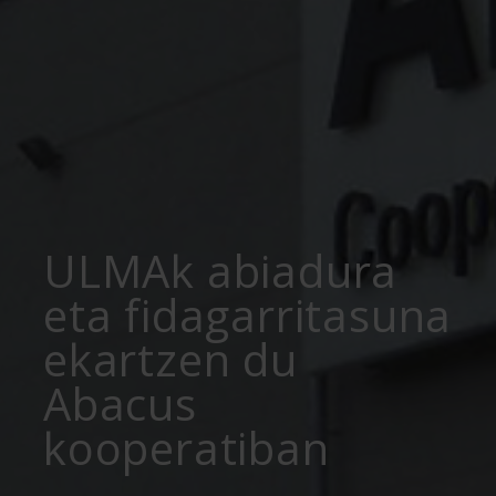
ULMAk abiadura
eta fidagarritasuna
ekartzen du
Abacus
kooperatiban