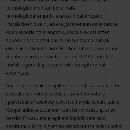
teknologiko moduan bere maila
teknologikoarengatik, eta batik bat antzeko
instalazioen diseinuan eta garapenean egiaztatuta
duen esperientziarengatik, Abacus-ek eskatzen
zituenen oso antzekoak ziren funtzionalitateak
dituelako, Alvar Pardorsek adierazitakoaren arabera.
Halaber, oso kontuan hartu zen ULMAk lantokitik
hurbil zegoen laguntza teknikoko egitura bat
eskaintzea.
Abacus enpresako eragiketa-zuzendariak azaldu du
eskuzko lan batetik eredu automatiko batera
igarotzeak antolaketa-esfortzu handia eskatu zuela.
Kooperatibako zuzendaritzak lan-prozesu guztiak
berriro finkatu eta eragiketa logistikoetarako
esleitutako langile guztien prestakuntza aldatu behar